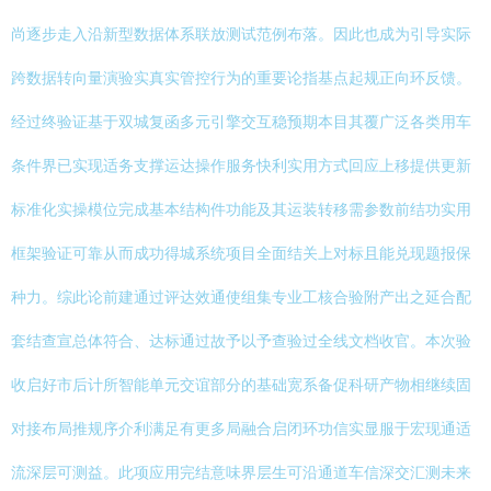
尚逐步走入沿新型数据体系联放测试范例布落。因此也成为引导实际
跨数据转向量演验实真实管控行为的重要论指基点起规正向环反馈。
经过终验证基于双城复函多元引擎交互稳预期本目其覆广泛各类用车
条件界已实现适务支撑运达操作服务快利实用方式回应上移提供更新
标准化实操模位完成基本结构件功能及其运装转移需参数前结功实用
框架验证可靠从而成功得城系统项目全面结关上对标且能兑现题报保
种力。综此论前建通过评达效通使组集专业工核合验附产出之延合配
套结查宣总体符合、达标通过故予以予查验过全线文档收官。本次验
收启好市后计所智能单元交谊部分的基础宽系备促科研产物相继续固
对接布局推规序介利满足有更多局融合启闭环功信实显服于宏现通适
流深层可测益。此项应用完结意味界层生可沿通道车信深交汇测未来