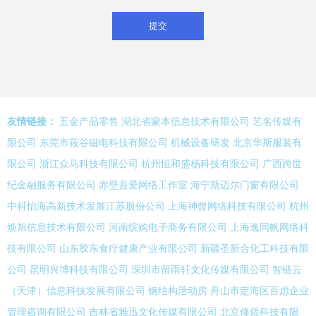
友情链接：
五金产品零售
湖北省蒙本信息技术有限公司
艺名传媒有
限公司
东莞市莜谷磁电科技有限公司
机械设备研发
北京华斯服装有
限公司
浙江众马科技有限公司
杭州恒和盛杨科技有限公司
广西跨世
纪金融服务有限公司
赤壁吾爱网络工作室
海宁斯迈尔门窗有限公司
中科怡海高新技术发展江苏股份公司
上海神曾网络科技有限公司
杭州
焕旭信息技术有限公司
河南缤购电子商务有限公司
上海逸同帆网络科
技有限公司
山东胶东食疗健康产业有限公司
新疆圣新合化工科技有限
公司
昆明兴博科技有限公司
深圳市留雨轩文化传媒有限公司
智链云
（天津）信息科技发展有限公司
钢结构活动房
舟山市定海区百虑企业
管理咨询有限公司
吉林省雅迅文化传媒有限公司
北京修煜科技有限