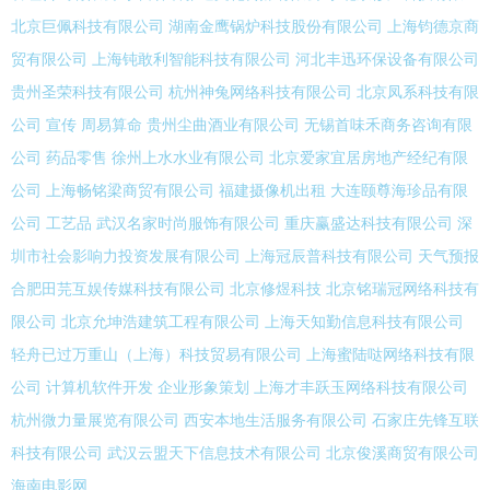
北京巨佩科技有限公司
湖南金鹰锅炉科技股份有限公司
上海钧德京商
贸有限公司
上海钝敢利智能科技有限公司
河北丰迅环保设备有限公司
贵州圣荣科技有限公司
杭州神兔网络科技有限公司
北京凤系科技有限
公司
宣传
周易算命
贵州尘曲酒业有限公司
无锡首味禾商务咨询有限
公司
药品零售
徐州上水水业有限公司
北京爱家宜居房地产经纪有限
公司
上海畅铭梁商贸有限公司
福建摄像机出租
大连颐尊海珍品有限
公司
工艺品
武汉名家时尚服饰有限公司
重庆赢盛达科技有限公司
深
圳市社会影响力投资发展有限公司
上海冠辰普科技有限公司
天气预报
合肥田芫互娱传媒科技有限公司
北京修煜科技
北京铭瑞冠网络科技有
限公司
北京允坤浩建筑工程有限公司
上海天知勤信息科技有限公司
轻舟已过万重山（上海）科技贸易有限公司
上海蜜陆哒网络科技有限
公司
计算机软件开发
企业形象策划
上海才丰跃玉网络科技有限公司
杭州微力量展览有限公司
西安本地生活服务有限公司
石家庄先锋互联
科技有限公司
武汉云盟天下信息技术有限公司
北京俊溪商贸有限公司
海南电影网